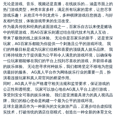
无论是游戏、音乐、视频还是直播，在线娱乐的… 涵盖市面上的
热门游戏类型，种类丰富多样，满足所有玩家的需求，让您尽享
游戏乐趣！ 从抢庄牛牛到龙虎斗，多种棋牌游戏任您挑选，与好
友相约竞技，体验游戏带来的生活改变。
作为最具传统和经典的桌面游戏之一，百家乐自古以来便是赌场
中的明星游戏，而AG百家乐则通过结合现代技术与真人互动，
带来了极致的线上娱乐体验。 无论你是百家乐的新手，还是资深
玩家，AG百家乐都能为你提供一个刺激且公平的游戏环境。 我
们的终极目标是成为玩家们信赖和喜爱的顶级真人娱乐品牌。 我
们将持续致力于提供最为公平和令人满意的游戏环境，以确保每
一位玩家都能够在我们的平台上找到尽喜欢的游戏，并获得卓越
的娱乐体验。 无论您寻求何种娱乐，我们都将坚定不移地为您提
供最好的服务。 AG真人平台作为网络娱乐行业的重要一员，扮
演着连接玩家和真人荷官间的桥梁作用。
同时，AG真人平台严格遵守相关法规和监管要求，保证游戏的
公正性和透明度。 玩家可以放心地在AG真人平台上进行游戏，
享受到安全可靠的娱乐体验。 我们是亚洲最具潜力的真人视讯品
牌，我们的核心使命是构建一个最为公平的游戏环境。
足球主题酒店作为一种新兴的文化旅游产品，正逐步结合虚拟现
实技术，打破传统的酒店住宿模式，创造出一种全新的体育文化