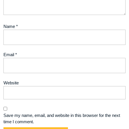
Name
*
Email
*
Website
Save my name, email, and website in this browser for the next
time I comment.