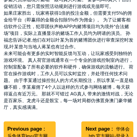
促销活动，您只需按照活动规则进行游戏或充值即可。
如果庄家胜出，玩家将获得1倍的投注金额，但需要支付5%的佣
金给平台（即赢得的金额会扣除5%作为佣金）。 为了让赌客相
信软件公正性，犯罪团伙声称APP内赌博项目均为境外“合法赌
场”项目，实际上直播显示的赌场工作人员均为聘请的演员。 孙
福忠告诉记者,他们在对以叶某为首的赌博团伙进行审查深挖时发
现,叶某曾与当地人蒋某也有过合作。
未来可能会有更多的实时智能反馈与互动，让玩家感受到独特的
游戏环境。 真人荷官游戏通常在一个专业的游戏控制室内进行，
控制室配备了所有必要的软件和硬件，确保游戏的流畅进行。 荷
官在操作游戏时，工作人员可以实时监控，并处理任何技术问
题。 由于李某通过操控别人的方式长期投注，所以李某一直是稳
赚不赔，李某雇佣了4个人以这样的方式参与网络赌博，每天获
得返点有近万元。 那就不可错过 AG真人 带来的激情对战，无论
是百家乐、龙虎斗还是骰宝，每一场对局都仿佛置身澳门豪华赌
厅，真实感满满。
Post
navigation
Previous page
Next page
华体会
乐鱼体育leyu官方网
hth 官方网站-登录入