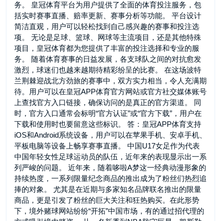
务。 皇冠体育平台为用户提供了全面的体育投注服务，包
括实时赛事直播、赔率更新、赛事分析等功能。 平台设计
简洁直观，用户可以轻松找到自己感兴趣的赛事和投注选
项。 无论是足球、篮球、网球等主流项目，还是其他特殊
项目，皇冠体育都为您提供了丰富的投注选择和专业的服
务。 随着体育赛事的日益发展，各支球队之间的对抗愈发
激烈，球迷们也越来越期待精彩纷呈的比赛。 在这场波特
兰荆棘迎战北方劲旅的赛事中，双方实力相当，令人充满期
待。用户可以在皇冠APP体育官方网站或官方社交媒体账号
上查找官方入口链接，确保访问的是真正的官方渠道。 同
时，官方入口通常会标明“官方认证”或“官方下载”，用户在
下载和使用时也要留意这些标识。 答：皇冠APP体育支持
iOS和Android系统设备，用户可以在苹果手机、安卓手机、
平板电脑等设备上畅享赛事直播。 中国U17女足作为代表
中国年轻女性足球运动员的队伍，近年来的表现显示出一系
列严峻的问题。 近年来，随着哆啦A梦这一经典动漫形象的
持续热度，一系列限量纪念商品的推出成为了粉丝们热烈追
捧的对象。 尤其是在近期与多家知名品牌联名推出的限量
商品，更是引发了粉丝的巨大关注和狂热购买。在此形势
下，境外赌球网站纷纷“开拓”中国市场，有的通过招代理的