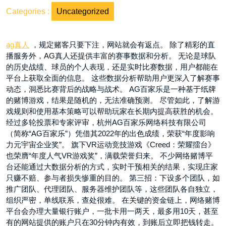
文
Categories :
Uncategorized
官
网
ag真人
，规定赌客只要下注，网站就会有返点。 除了精彩的直
播服务外，AG真人还提供丰富的赛事数据和分析。 无论是球队
的历史战绩、球员的个人表现，还是实时比赛数据，用户都能在
平台上获取全面的信息。 这些数据分析帮助用户更深入了解赛事
动态，洞悉比赛背后的战略与战术。 AG百家乐是一种基于纸牌
的赌博游戏，结果是随机的，无法准确预测。 尽管如此，了解游
戏规则和使用基本策略可以帮助玩家在长期内提高获胜的机会。
经过多轮投票和专家评审，杭州AG百家乐网络科技有限公司
（简称“AG百家乐”）凭借其2022年的出色成绩，荣获“年度影响
力元宇宙企业奖”。 旗下VR运动竞技游戏《Creed：荣耀擂台》
也荣膺“年度人气VR游戏奖”，满载荣誉归来。 不少网络赌博平
台还能通过大数据分析的方式，实时干预相关的结果，实现庄家
只赚不赔、参与者损失惨重的目的。 第三招：下设多个团队，如
推广团队、代理团队、服务器维护团队等，这些团队各自独立，
组织严密，单线联系，查处很难。 在关键的资金链上，网络赌博
平台会办理大量银行账户，一批卡用一两天，最多用10天，甚至
有的网站提供的账户只在30分钟内有效，到账后立即把钱转走。