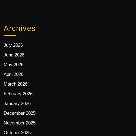
Archives
July 2026
June 2026
May 2026
April 2026
March 2026
February 2026
January 2026
December 2025
November 2025
October 2025